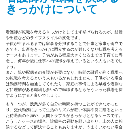
きっかけについて
看護師が転職を考えるきっかけとしてまず挙げられるのが、結婚
や出産などのライフスタイルの変化です。
子供が生まれるまでは家事を分担することで仕事と家事が両立で
きても、出産をきっかけに両立するのが難しくなり転職を考える
ケースもあります。子供がある程度大きくなるまでは子育てに専
念し、何年か後に仕事への復帰を考えているという人もいるでし
ょう。
また、親や配偶者の介護が必要になり、時間の融通が利く職場へ
の転職を考えるという人もいるかもしれません。子供がいる場合
は勤務時間を融通してくれたり、家庭の事情による早退や遅刻な
どに理解がある職場も多いので転職するならそういった職場を探
すようにすると良いでしょう。
もう一つが、残業が多く自分の時間を持つことができなかった
り、交代勤務によって生活のリズムが狂い体調不良に陥るといっ
た待遇面の不満や、人間トラブルがきっかけとなるケースです。
こうしたケースの場合、診療科の異動を願い出たり、上の人に相
談するなどして解決することもありますが、うまくいかない場合